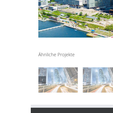
Ähnliche Projekte
WHA Handelskai
Forum
98-100, 1200
LKT Mödl
Donaustadt
Wien