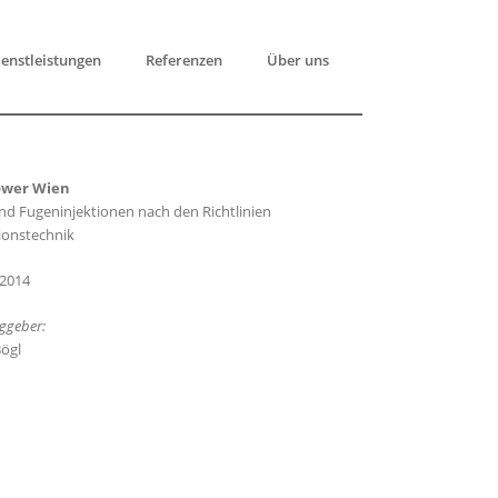
enstleistungen
Referenzen
Über uns
ower Wien
und Fugeninjektionen nach den Richtlinien
tionstechnik
2014
ggeber:
ögl