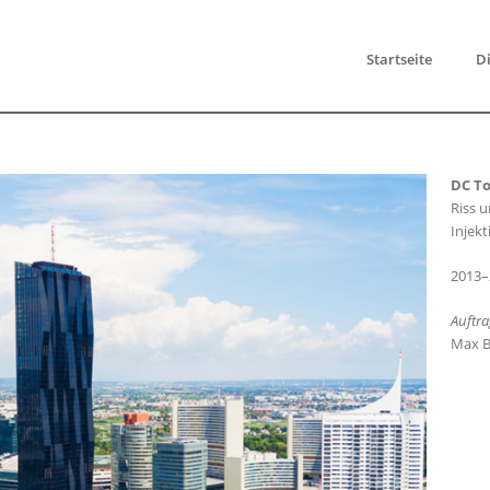
Startseite
Di
DC T
Riss 
Injek
2013–
Auftra
Max B