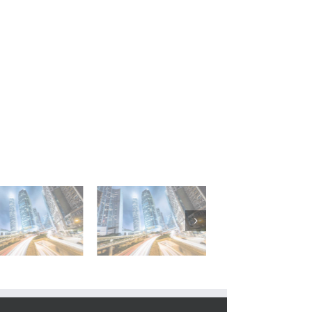
The Marks Tower
Wohnhausanl
BUWOG Zentrale
1
Deutsch-Wag