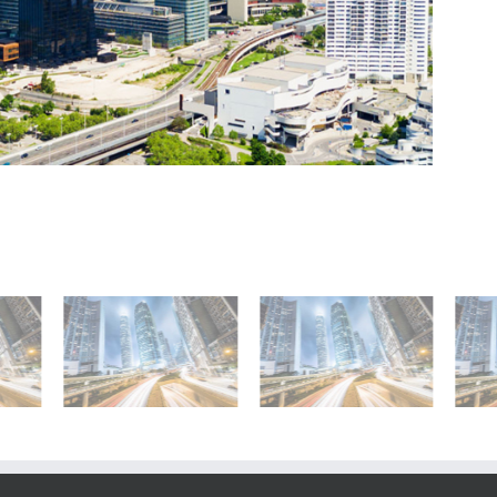
The Marks Tower
The Marks Tower
ing
3
2