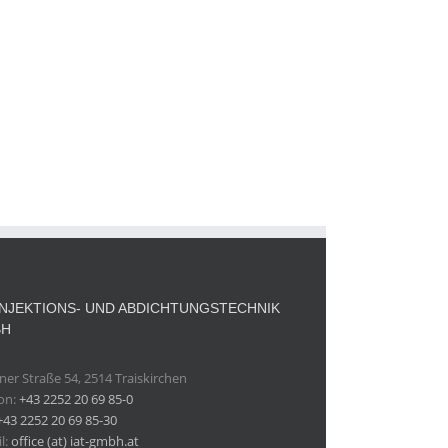
 INJEKTIONS- UND ABDICHTUNGSTECHNIK
BH
er Straße 54, 2514 Traiskirchen
fon:
+43 2252 20 69 85-0
+43 2252 20 69 85-30
l:
office (at) iat-gmbh.at