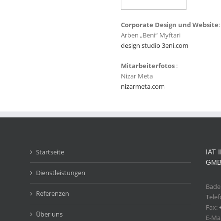
Corporate Design und Website
:
Arben „Beni“ Myftari
design studio 3eni.com
Mitarbeiterfotos
:
Nizar Meta
nizarmeta.com
Startseite
IAT
GM
Dienstleistungen
Baden
Referenzen
Tele
Fax:
Über uns
E-Mai