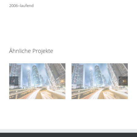
2006–laufend
Ähnliche Projekte
t
LKT Mödling
The Marks Tower 3