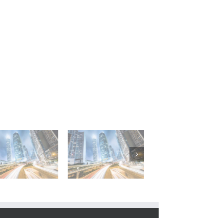
Wirtschaftsuniversität
Seestadt Aspern
PÄDAG Bad
Wien
Bauphase 1