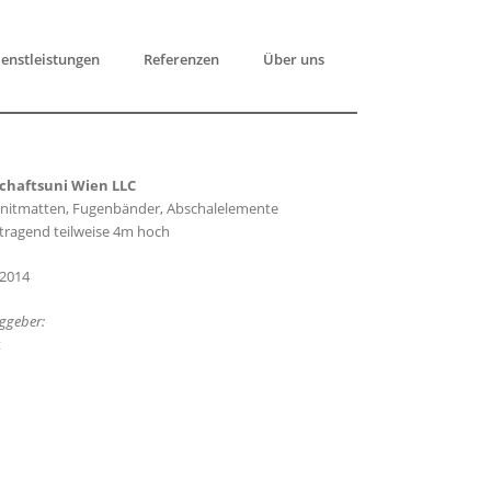
enstleistungen
Referenzen
Über uns
chaftsuni Wien LLC
nitmatten, Fugenbänder, Abschalelemente
ttragend teilweise 4m hoch
2014
ggeber:
t