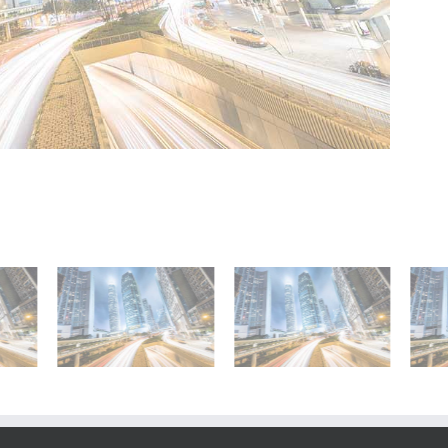
entrum
ÖBB
Wohnhausanlage
stadt
Konzernzentrale
Viertel 2