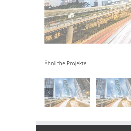
Ähnliche Projekte
The Marks Tower
The Marks Tower
Geriatriez
2
1
Wien Donau