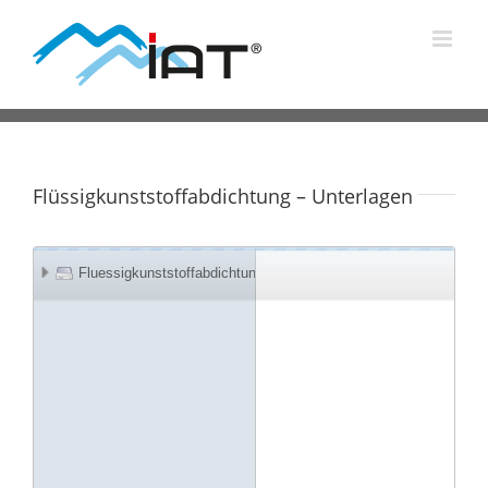
Zum
Inhalt
springen
Flüssigkunststoffabdichtung – Unterlagen
Fluessigkunststoffabdichtung