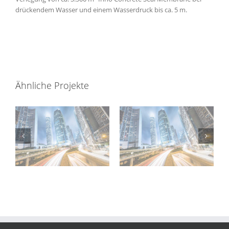
drückendem Wasser und einem Wasserdruck bis ca. 5 m.
Ähnliche Projekte
KIKULA
–
ARIO-Klinik, Wien –
Kinderkunstlabor, St.
ARGE Porr/Pittel
Pölten – Firma Porr