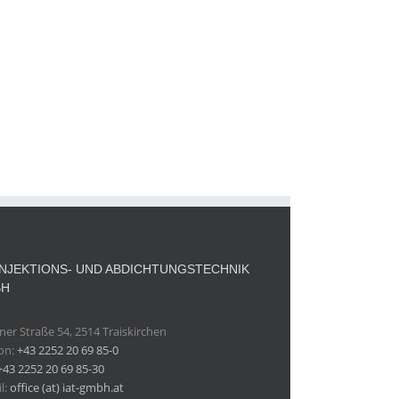
 INJEKTIONS- UND ABDICHTUNGSTECHNIK
BH
er Straße 54, 2514 Traiskirchen
fon:
+43 2252 20 69 85-0
+43 2252 20 69 85-30
l:
office (at) iat-gmbh.at